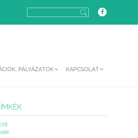
CIÓK, PÁLYÁZATOK
KAPCSOLAT
CÍMKÉK
018
lokk