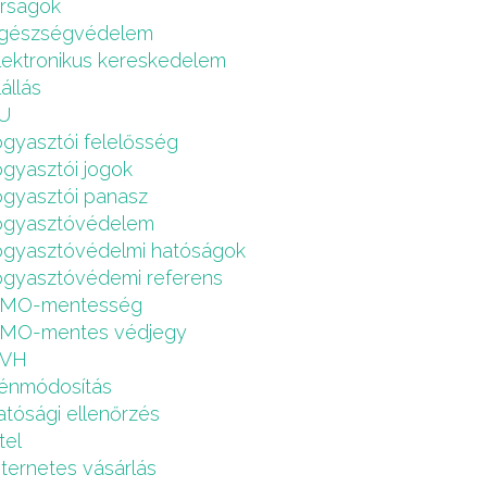
írságok
gészségvédelem
lektronikus kereskedelem
lállás
U
ogyasztói felelősség
ogyasztói jogok
ogyasztói panasz
ogyasztóvédelem
ogyasztóvédelmi hatóságok
ogyasztóvédemi referens
MO-mentesség
MO-mentes védjegy
VH
énmódosítás
atósági ellenőrzés
tel
nternetes vásárlás