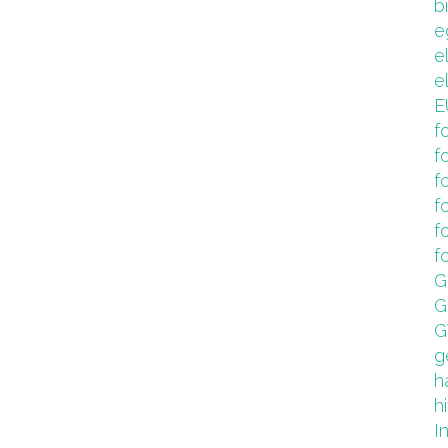
b
e
e
e
E
f
f
f
f
f
f
G
G
G
g
h
hi
I