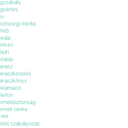
ogszabály
ogsértés
kv
özösségi média
MNB
édia
NMHH
ébih
ktatás
anasz
anaszkezelés
anaszkönyv
eklamáció
elefon
ermékbiztonság
ermék cimke
HM
niós szabályozás