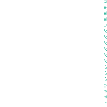
b
e
e
e
E
f
f
f
f
f
f
G
G
G
g
h
hi
I