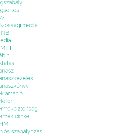
ogszabály
ogsértés
kv
özösségi média
MNB
édia
NMHH
ébih
ktatás
anasz
anaszkezelés
anaszkönyv
eklamáció
elefon
ermékbiztonság
ermék cimke
HM
niós szabályozás