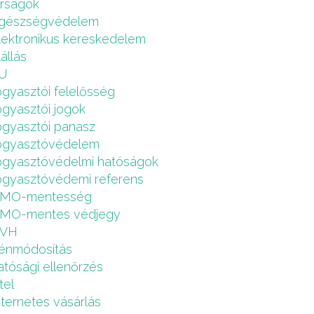
írságok
gészségvédelem
lektronikus kereskedelem
lállás
U
ogyasztói felelősség
ogyasztói jogok
ogyasztói panasz
ogyasztóvédelem
ogyasztóvédelmi hatóságok
ogyasztóvédemi referens
MO-mentesség
MO-mentes védjegy
VH
énmódosítás
atósági ellenőrzés
tel
nternetes vásárlás