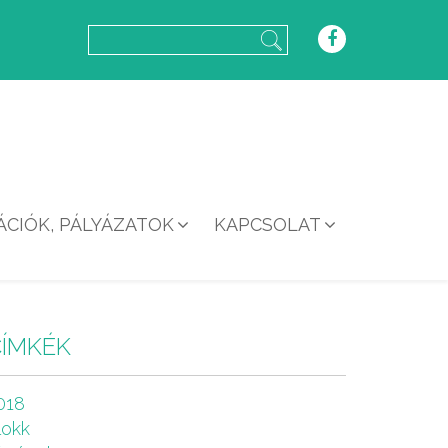
CIÓK, PÁLYÁZATOK
KAPCSOLAT
CÍMKÉK
018
lokk