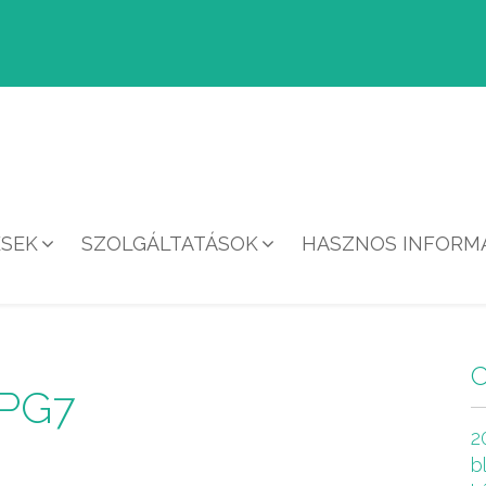
ÉSEK
SZOLGÁLTATÁSOK
HASZNOS INFORMÁ
HÍREK
JPG7
2
b