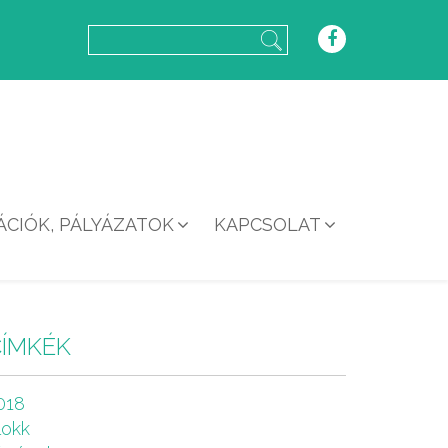
CIÓK, PÁLYÁZATOK
KAPCSOLAT
CÍMKÉK
018
lokk