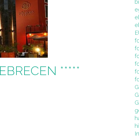
b
e
e
e
E
f
f
f
f
BRECEN *****
f
f
G
G
G
g
h
hi
I