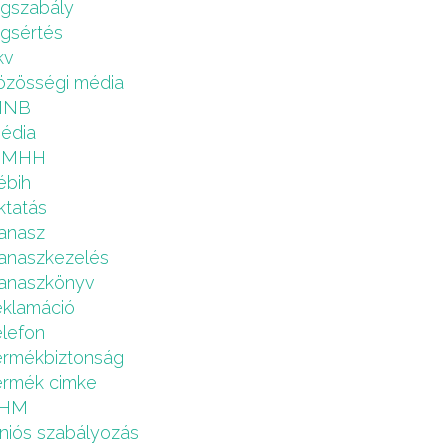
ogszabály
ogsértés
kv
özösségi média
MNB
édia
NMHH
ébih
ktatás
anasz
anaszkezelés
anaszkönyv
eklamáció
elefon
ermékbiztonság
ermék cimke
HM
niós szabályozás