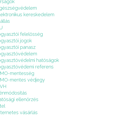
írságok
gészségvédelem
lektronikus kereskedelem
lállás
U
ogyasztói felelősség
ogyasztói jogok
ogyasztói panasz
ogyasztóvédelem
ogyasztóvédelmi hatóságok
ogyasztóvédemi referens
MO-mentesség
MO-mentes védjegy
VH
énmódosítás
atósági ellenőrzés
tel
nternetes vásárlás