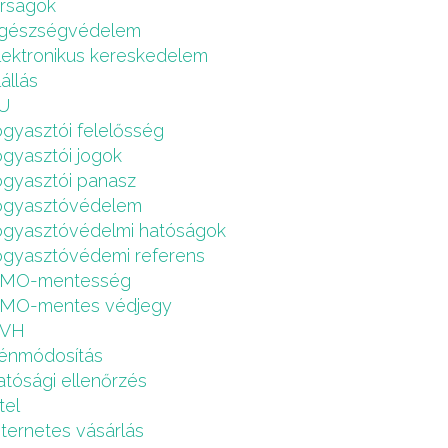
írságok
gészségvédelem
lektronikus kereskedelem
lállás
U
ogyasztói felelősség
ogyasztói jogok
ogyasztói panasz
ogyasztóvédelem
ogyasztóvédelmi hatóságok
ogyasztóvédemi referens
MO-mentesség
MO-mentes védjegy
VH
énmódosítás
atósági ellenőrzés
tel
nternetes vásárlás