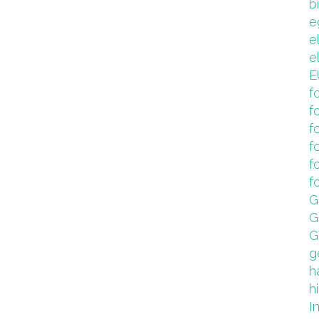
b
e
e
e
E
f
f
f
f
f
f
G
G
G
g
h
hi
I