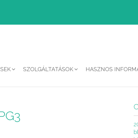
ÉSEK
SZOLGÁLTATÁSOK
HASZNOS INFORMÁ
HÍREK
PG3
2
b