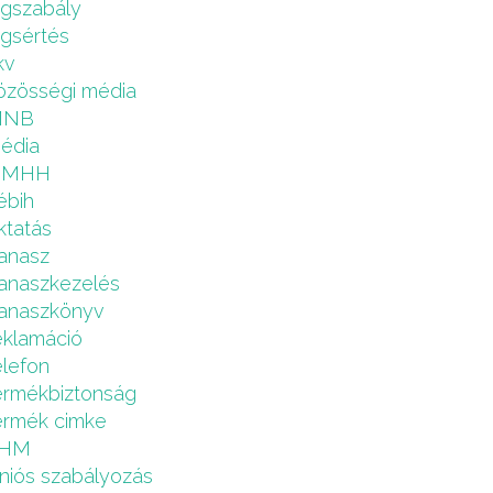
ogszabály
ogsértés
kv
özösségi média
MNB
édia
NMHH
ébih
ktatás
anasz
anaszkezelés
anaszkönyv
eklamáció
elefon
ermékbiztonság
ermék cimke
HM
niós szabályozás