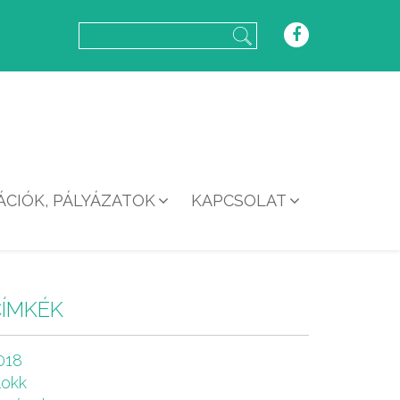
CIÓK, PÁLYÁZATOK
KAPCSOLAT
CÍMKÉK
018
lokk