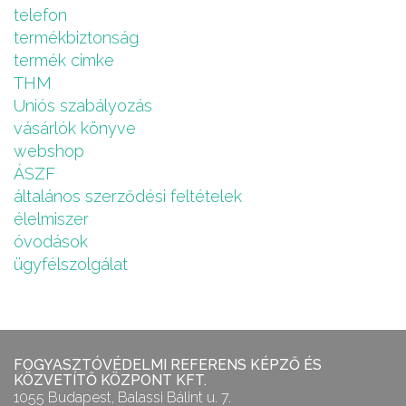
telefon
termékbiztonság
termék cimke
THM
Uniós szabályozás
vásárlók könyve
webshop
ÁSZF
általános szerződési feltételek
élelmiszer
óvodások
ügyfélszolgálat
FOGYASZTÓVÉDELMI REFERENS KÉPZŐ ÉS
KÖZVETÍTŐ KÖZPONT KFT.
1055 Budapest, Balassi Bálint u. 7.