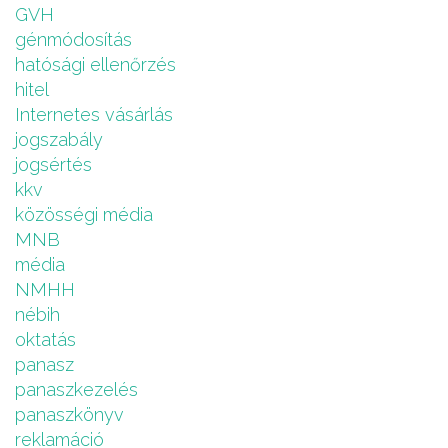
GVH
génmódosítás
hatósági ellenőrzés
hitel
Internetes vásárlás
jogszabály
jogsértés
kkv
közösségi média
MNB
média
NMHH
nébih
oktatás
panasz
panaszkezelés
panaszkönyv
reklamáció