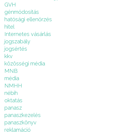
GVH
génmódosítás
hatósági ellenőrzés
hitel
Internetes vásárlás
jogszabály
jogsértés
kkv
közösségi média
MNB
média
NMHH
nébih
oktatás
panasz
panaszkezelés
panaszkönyv
reklamáció