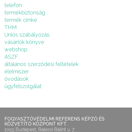
telefon
termékbiztonság
termék cimke
THM
Uniós szabályozás
vásárlók könyve
webshop
ÁSZF
általános szerződési feltételek
élelmiszer
óvodások
ügyfélszolgálat
FOGYASZTÓVÉDELMI REFERENS KÉPZŐ ÉS
KÖZVETÍTŐ KÖZPONT KFT.
1055 Budapest, Balassi Bálint u. 7.