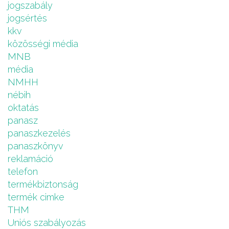
jogszabály
jogsértés
kkv
közösségi média
MNB
média
NMHH
nébih
oktatás
panasz
panaszkezelés
panaszkönyv
reklamáció
telefon
termékbiztonság
termék cimke
THM
Uniós szabályozás