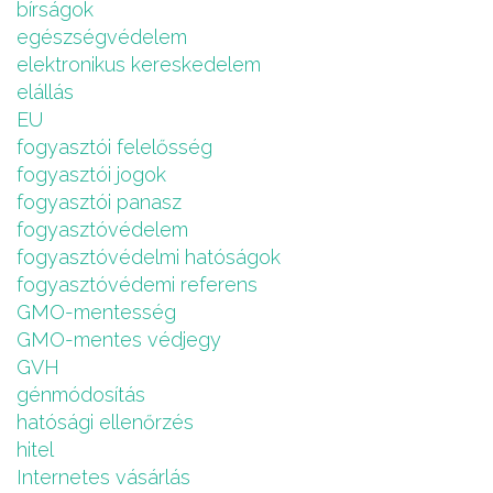
bírságok
egészségvédelem
elektronikus kereskedelem
elállás
EU
fogyasztói felelősség
fogyasztói jogok
fogyasztói panasz
fogyasztóvédelem
fogyasztóvédelmi hatóságok
fogyasztóvédemi referens
GMO-mentesség
GMO-mentes védjegy
GVH
génmódosítás
hatósági ellenőrzés
hitel
Internetes vásárlás