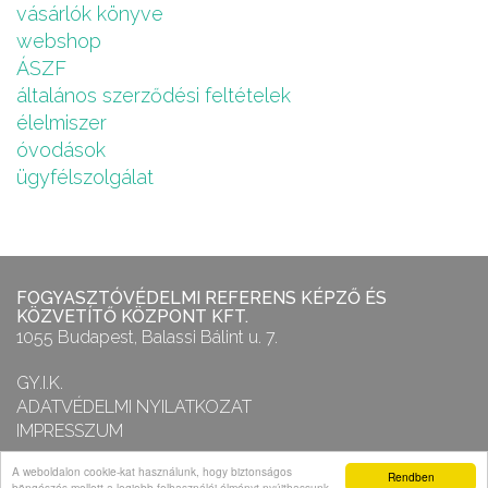
vásárlók könyve
webshop
ÁSZF
általános szerződési feltételek
élelmiszer
óvodások
ügyfélszolgálat
FOGYASZTÓVÉDELMI REFERENS KÉPZŐ ÉS
KÖZVETÍTŐ KÖZPONT KFT.
1055 Budapest, Balassi Bálint u. 7.
GY.I.K.
ADATVÉDELMI NYILATKOZAT
IMPRESSZUM
A weboldalon cookie-kat használunk, hogy biztonságos
Rendben
FOGYASZTÓVÉDELMI REFERENS KÖZPONT
böngészés mellett a legjobb felhasználói élményt nyújthassunk.