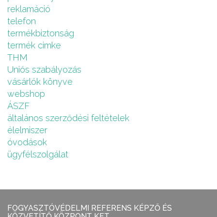
reklamáció
telefon
termékbiztonság
termék cimke
THM
Uniós szabályozás
vásárlók könyve
webshop
ÁSZF
általános szerződési feltételek
élelmiszer
óvodások
ügyfélszolgálat
FOGYASZTÓVÉDELMI REFERENS KÉPZŐ ÉS
KÖZVETÍTŐ KÖZPONT KFT.