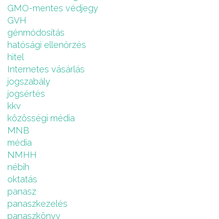
GMO-mentes védjegy
GVH
génmódosítás
hatósági ellenőrzés
hitel
Internetes vásárlás
jogszabály
jogsértés
kkv
közösségi média
MNB
média
NMHH
nébih
oktatás
panasz
panaszkezelés
panaszkönyv