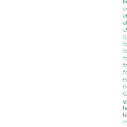
b
e
e
e
E
f
f
f
f
f
f
G
G
G
g
h
hi
I