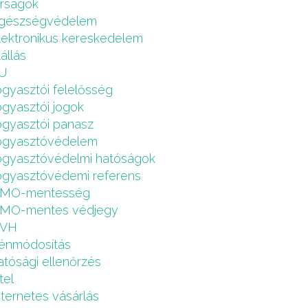
írságok
gészségvédelem
lektronikus kereskedelem
lállás
U
ogyasztói felelősség
ogyasztói jogok
ogyasztói panasz
ogyasztóvédelem
ogyasztóvédelmi hatóságok
ogyasztóvédemi referens
MO-mentesség
MO-mentes védjegy
VH
énmódosítás
atósági ellenőrzés
tel
nternetes vásárlás