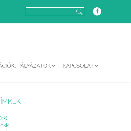
CIÓK, PÁLYÁZATOK
KAPCSOLAT
CÍMKÉK
018
lokk