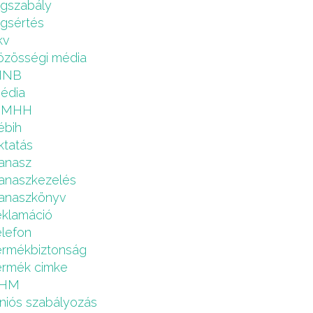
ogszabály
ogsértés
kv
özösségi média
MNB
édia
NMHH
ébih
ktatás
anasz
anaszkezelés
anaszkönyv
eklamáció
elefon
ermékbiztonság
ermék cimke
HM
niós szabályozás