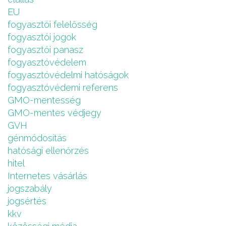
EU
fogyasztói felelősség
fogyasztói jogok
fogyasztói panasz
fogyasztóvédelem
fogyasztóvédelmi hatóságok
fogyasztóvédemi referens
GMO-mentesség
GMO-mentes védjegy
GVH
génmódosítás
hatósági ellenőrzés
hitel
Internetes vásárlás
jogszabály
jogsértés
kkv