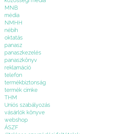
közösségi média
MNB
média
NMHH
nébih
oktatás
panasz
panaszkezelés
panaszkönyv
reklamáció
telefon
termékbiztonság
termék cimke
THM
Uniós szabályozás
vásárlók könyve
webshop
ÁSZF