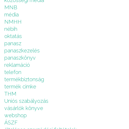
közösségi média
MNB
média
NMHH
nébih
oktatás
panasz
panaszkezelés
panaszkönyv
reklamáció
telefon
termékbiztonság
termék cimke
THM
Uniós szabályozás
vásárlók könyve
webshop
ÁSZF