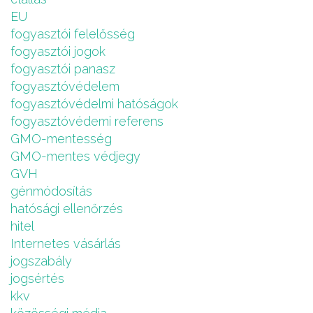
EU
fogyasztói felelősség
fogyasztói jogok
fogyasztói panasz
fogyasztóvédelem
fogyasztóvédelmi hatóságok
fogyasztóvédemi referens
GMO-mentesség
GMO-mentes védjegy
GVH
génmódosítás
hatósági ellenőrzés
hitel
Internetes vásárlás
jogszabály
jogsértés
kkv