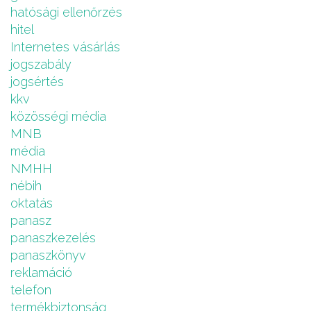
hatósági ellenőrzés
hitel
Internetes vásárlás
jogszabály
jogsértés
kkv
közösségi média
MNB
média
NMHH
nébih
oktatás
panasz
panaszkezelés
panaszkönyv
reklamáció
telefon
termékbiztonság