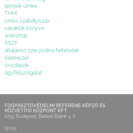
termék cimke
THM
Uniós szabályozás
vásárlók könyve
webshop
ÁSZF
általános szerződési feltételek
élelmiszer
óvodások
ügyfélszolgálat
FOGYASZTÓVÉDELMI REFERENS KÉPZŐ ÉS
KÖZVETÍTŐ KÖZPONT KFT.
1055 Budapest, Balassi Bálint u. 7.
GY.I.K.