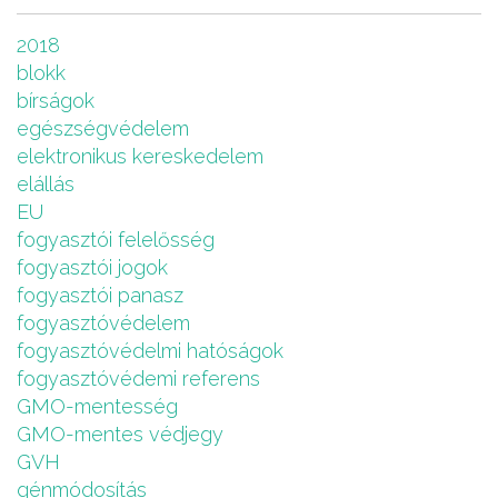
2018
blokk
bírságok
egészségvédelem
elektronikus kereskedelem
elállás
EU
fogyasztói felelősség
fogyasztói jogok
fogyasztói panasz
fogyasztóvédelem
fogyasztóvédelmi hatóságok
fogyasztóvédemi referens
GMO-mentesség
GMO-mentes védjegy
GVH
génmódosítás