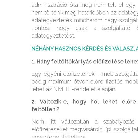
adminisztráció óta még nem telt el egy 
nem történik meg határidőben az adategyez
adategyeztetés mindhárom nagy szolgálta
Fontos, hogy csak a szolgáltató S
adategyeztetést.
NÉHÁNY HASZNOS KÉRDÉS ÉS VÁLASZ,
1. Hány feltöltőkártyás előfizetése le
Egy egyéni előfizetőnek – mobilszolgáltat
pedig maximum ötven előre fizetős mobilte
lehet az NMHH-rendelet alapján.
2. Változik-e, hogy hol lehet előre
feltölteni?
Nem, itt változatlan a szabályozás
előfizetéseket megvásárolni (pl. szolgálta
egyenleget feltölteni.