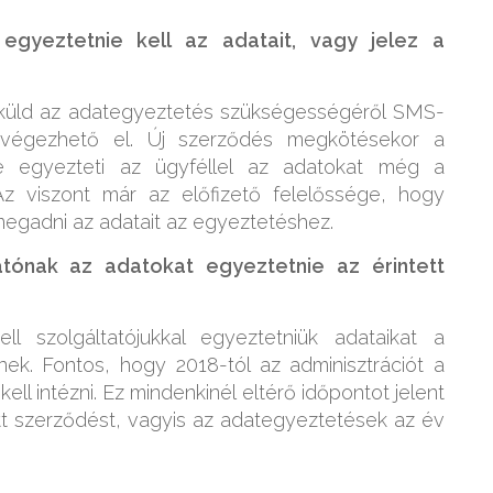
 egyeztetnie kell az adatait, vagy jelez a
t küld az adategyeztetés szükségességéről SMS-
végezhető el. Új szerződés megkötésekor a
e egyezteti az ügyféllel az adatokat még a
Az viszont már az előfizető felelőssége, hogy
 megadni az adatait az egyeztetéshez.
tatónak az adatokat egyeztetnie az érintett
ll szolgáltatójukkal egyeztetniük adataikat a
knek. Fontos, hogy 2018-tól az adminisztrációt a
ell intézni. Ez mindenkinél eltérő időpontot jelent
t szerződést, vagyis az adategyeztetések az év