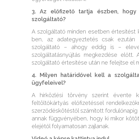
3. Az előfizető tartja észben, hogy
szolgáltató?
A szolgáltató minden esetben értesítés
ben, az adategyeztetés csak ezután 
szolgáltató – ahogy eddig is – elev
szolgáltatásnyújtás megkezdése előtt. 
szolgáltató értesítése után ne felejtse el
4. Milyen határidővel kell a szolgál
ügyfeleivel?
A hírközlési törvény szerint évente ke
feltöltőkártyás előfizetéssel rendelkező
szerződéskötéstől számított fordulónapig k
annak függvényében, hogy ki mikor kötöt
elejétől folyamatosan zajlanak.
Videó a képre kattintva indul.