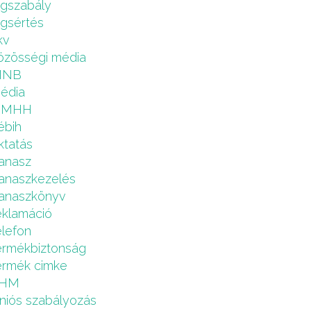
ogszabály
ogsértés
kv
özösségi média
MNB
édia
NMHH
ébih
ktatás
anasz
anaszkezelés
anaszkönyv
eklamáció
elefon
ermékbiztonság
ermék cimke
HM
niós szabályozás