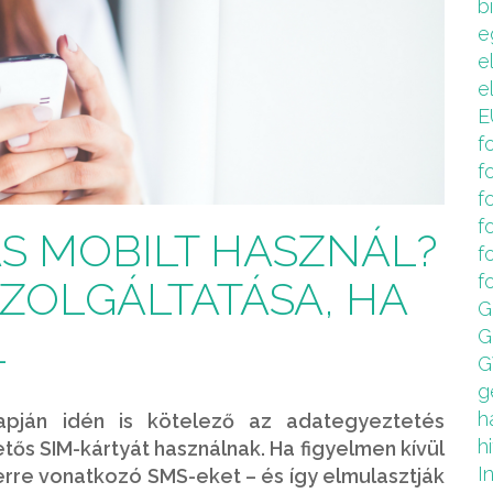
b
e
e
e
E
f
f
f
f
S MOBILT HASZNÁL?
f
f
ZOLGÁLTATÁSA, HA
G
L
G
G
g
h
lapján idén is kötelező az adategyeztetés
hi
tős SIM-kártyát használnak. Ha figyelmen kívül
I
 erre vonatkozó SMS-eket – és így elmulasztják