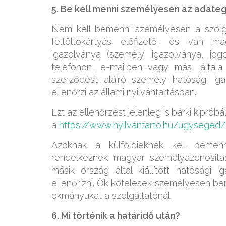
5. Be kell menni személyesen az adat
Nem kell bemenni személyesen a szolgá
feltöltőkártyás előfizető, és van m
igazolványa (személyi igazolványa, jogo
telefonon, e-mailben vagy más, általa
szerződést aláíró személy hatósági ig
ellenőrzi az állami nyilvántartásban.
Ezt az ellenőrzést jelenleg is
bárki kipróbá
a
https://www.nyilvantarto.hu/ugysege
Azoknak a külföldieknek kell bemen
rendelkeznek magyar személyazonosítás
másik ország által kiállított hatósági 
ellenőrizni. Ők kötelesek személyesen be
okmányukat a szolgáltatónál.
6. Mi történik a határidő után?