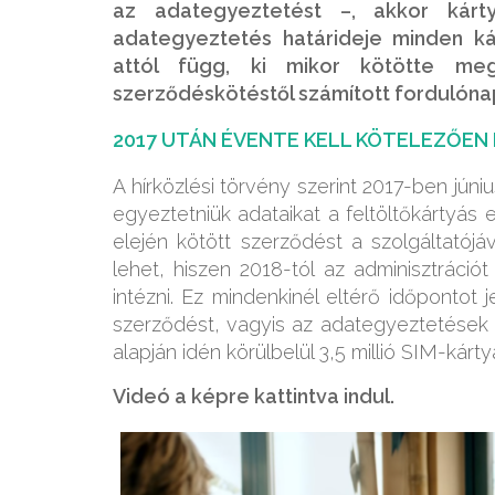
az adategyeztetést –, akkor kárty
adategyeztetés határideje minden ká
attól függ, ki mikor kötötte me
szerződéskötéstől számított fordulónap
2017 UTÁN ÉVENTE KELL KÖTELEZŐEN
A hírközlési törvény szerint 2017-ben júni
egyeztetniük adataikat a feltöltőkártyás 
elején kötött szerződést a szolgáltatójá
lehet, hiszen 2018-tól az adminisztrációt
intézni. Ez mindenkinél eltérő időpontot
szerződést, vagyis az adategyeztetések e
alapján idén körülbelül 3,5 millió SIM-kár
Videó a képre kattintva indul.