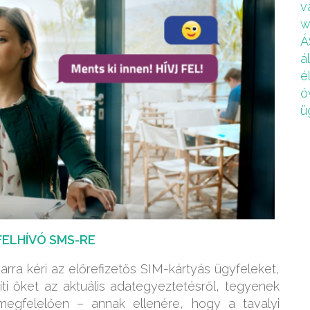
v
w
Á
á
é
ó
ü
FELHÍVÓ SMS-RE
rra kéri az előrefizetős SIM-kártyás ügyfeleket,
ti őket az aktuális adategyeztetésről, tegyenek
megfelelően – annak ellenére, hogy a tavalyi