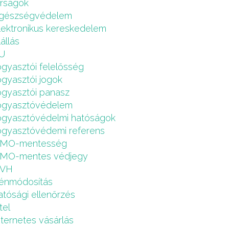
írságok
gészségvédelem
lektronikus kereskedelem
lállás
U
ogyasztói felelősség
ogyasztói jogok
ogyasztói panasz
ogyasztóvédelem
ogyasztóvédelmi hatóságok
ogyasztóvédemi referens
MO-mentesség
MO-mentes védjegy
VH
énmódosítás
atósági ellenőrzés
tel
nternetes vásárlás