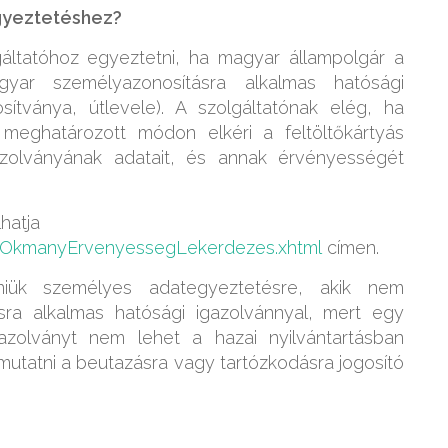
egyeztetéshez?
ltatóhoz egyeztetni, ha magyar állampolgár a
agyar személyazonosításra alkalmas hatósági
sítványa, útlevele). A szolgáltatónak elég, ha
 meghatározott módon elkéri a feltöltőkártyás
azolványának adatait, és annak érvényességét
lhatja
d/OkmanyErvenyessegLekerdezes.xhtml
címen.
niük személyes adategyeztetésre, akik nem
ra alkalmas hatósági igazolvánnyal, mert egy
igazolványt nem lehet a hazai nyilvántartásban
mutatni a beutazásra vagy tartózkodásra jogosító