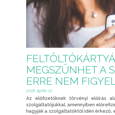
FELTÖLTŐKÁRTYÁ
MEGSZŰNHET A S
ERRE NEM FIGYE
2018. április 22.
Az előfizetőknek törvényi előírás a
szolgáltatójukkal, amennyiben előrefize
hagyják a szolgáltatóktól idén érkező,