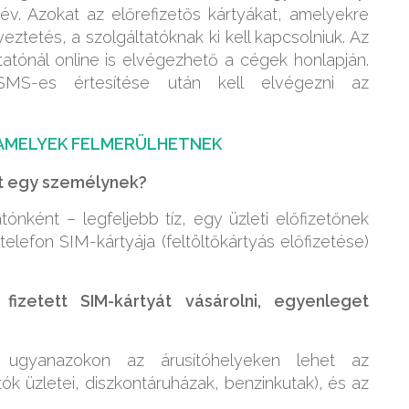
év. Azokat az előrefizetős kártyákat, amelyekre
tetés, a szolgáltatóknak ki kell kapcsolniuk. Az
tónál online is elvégezhető a cégek honlapján.
MS-es értesítése után kell elvégezni az
 AMELYEK FELMERÜLHETNEK
het egy személynek?
ónként – legfeljebb tíz, egy üzleti előfizetőnek
lefon SIM-kártyája (feltöltőkártyás előfizetése)
 fizetett SIM-kártyát vásárolni, egyenleget
: ugyanazokon az árusítóhelyeken lehet az
tók üzletei, diszkontáruházak, benzinkutak), és az