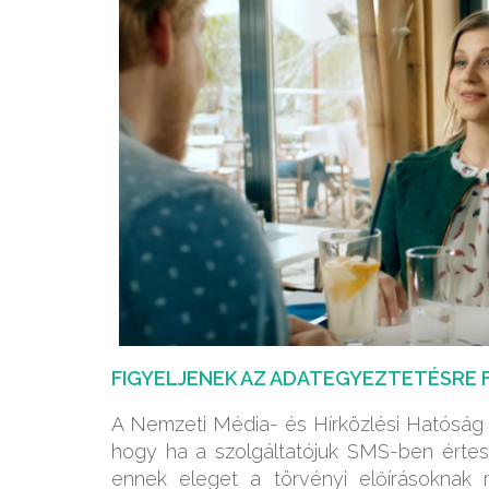
FIGYELJENEK AZ ADATEGYEZTETÉSRE 
A Nemzeti Média- és Hírközlési Hatóság a
hogy ha a szolgáltatójuk SMS-ben értesí
ennek eleget a törvényi előírásoknak 