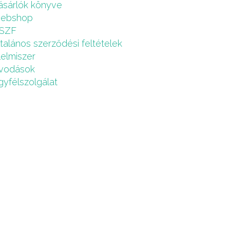
ásárlók könyve
ebshop
SZF
ltalános szerződési feltételek
lelmiszer
vodások
gyfélszolgálat