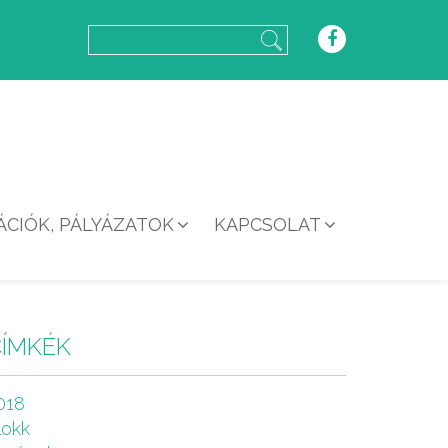
CIÓK, PÁLYÁZATOK
KAPCSOLAT
CÍMKÉK
018
lokk