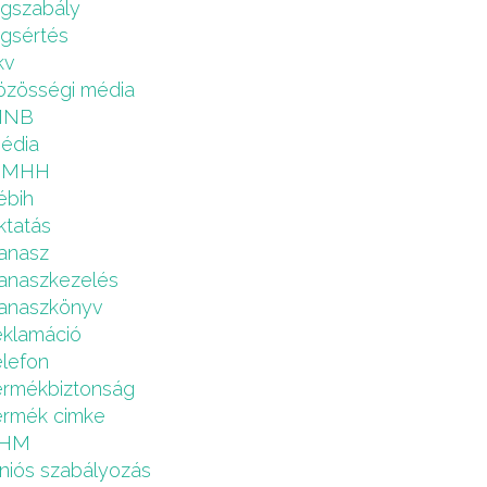
ogszabály
ogsértés
kv
özösségi média
MNB
édia
NMHH
ébih
ktatás
anasz
anaszkezelés
anaszkönyv
eklamáció
elefon
ermékbiztonság
ermék cimke
HM
niós szabályozás