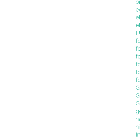
b
e
e
e
E
f
f
f
f
f
f
G
G
G
g
h
hi
I