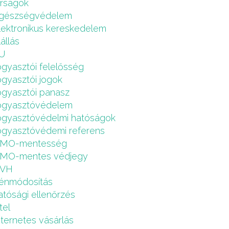
írságok
gészségvédelem
lektronikus kereskedelem
lállás
U
ogyasztói felelősség
ogyasztói jogok
ogyasztói panasz
ogyasztóvédelem
ogyasztóvédelmi hatóságok
ogyasztóvédemi referens
MO-mentesség
MO-mentes védjegy
VH
énmódosítás
atósági ellenőrzés
tel
nternetes vásárlás