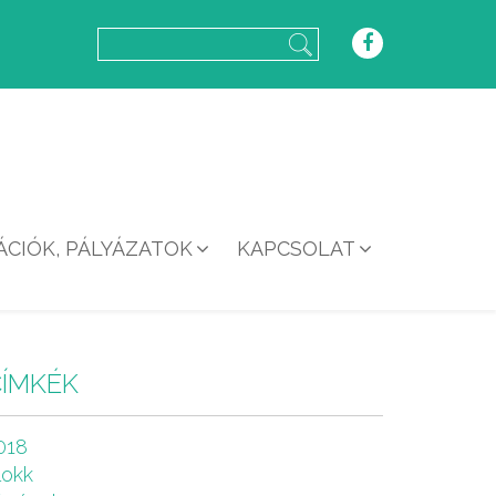
CIÓK, PÁLYÁZATOK
KAPCSOLAT
CÍMKÉK
018
lokk