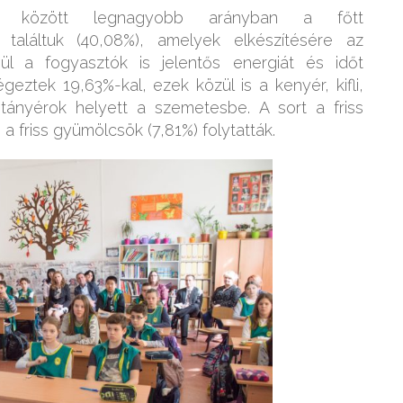
ékok között legnagyobb arányban a főtt
találtuk (40,08%), amelyek elkészítésére az
ívül a fogyasztók is jelentős energiát és időt
eztek 19,63%-kal, ezek közül is a kenyér, kifli,
tányérok helyett a szemetesbe. A sort a friss
a friss gyümölcsök (7,81%) folytatták.