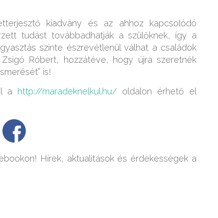
etterjesztő kiadvány és az ahhoz kapcsolódó
zett tudást továbbadhatják a szülőknek, így a
gyasztás szinte észrevétlenül válhat a családok
 Zsigó Róbert, hozzátéve, hogy újra szeretnék
smerését” is!
ól a
http://maradeknelkul.hu/
oldalon érhető el
bookon! Hírek, aktualitások és érdekességek a