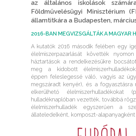
az általános iskolások számá
Földművelésügyi Minisztérium (FM
államtitkára a Budapesten, márciu
2016-BAN MEGVIZSGÁLTÁK A MAGYAR
A kutatók 2016 második felében egy ige
élelmiszerpazarlását követték nyomon
háztartások a rendelkezésükre bocsáto
meg a kidobott élelmiszerhulladéko
éppen feleslegessé váló, vagyis az úgyn
megszáradt kenyér), és a fogyasztásra 
elkerülhető élelmiszerhulladékokat
hulladéknaplóban vezették, továbbá rögzí
élelmiszerhulladék egyszerűen a sz
állateledelként, komposzt-alapanyagként 