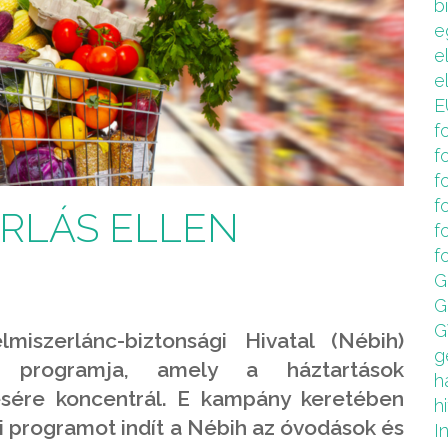
b
e
e
e
E
f
f
f
f
RLÁS ELLEN
f
f
G
G
G
miszerlánc-biztonsági Hivatal (Nébih)
g
ű programja, amely a háztartások
h
sére koncentrál. E kampány keretében
hi
i programot indít a Nébih az óvodások és
I