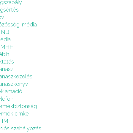
ogszabály
ogsértés
kv
özösségi média
MNB
édia
NMHH
ébih
ktatás
anasz
anaszkezelés
anaszkönyv
eklamáció
elefon
ermékbiztonság
ermék cimke
HM
niós szabályozás