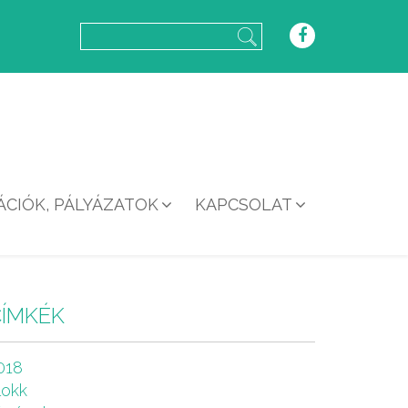
CIÓK, PÁLYÁZATOK
KAPCSOLAT
CÍMKÉK
018
lokk