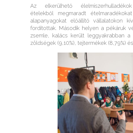
Az elkerülhető élelmiszerhullad
ételekből megmaradt ételmaradékokat 
alapanyagokat előállító vállalatokon k
fordítottak. Második helyen a pékáruk vég
zsemle, kalács került leggyakrabban a 
zöldségek (9,10%), tejtermékek (8,79%) és 