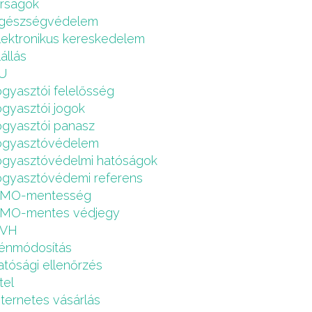
írságok
gészségvédelem
lektronikus kereskedelem
lállás
U
ogyasztói felelősség
ogyasztói jogok
ogyasztói panasz
ogyasztóvédelem
ogyasztóvédelmi hatóságok
ogyasztóvédemi referens
MO-mentesség
MO-mentes védjegy
VH
énmódosítás
atósági ellenőrzés
tel
nternetes vásárlás