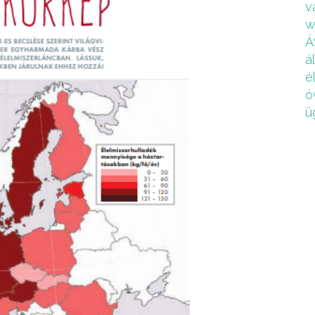
v
w
Á
á
é
ó
ü