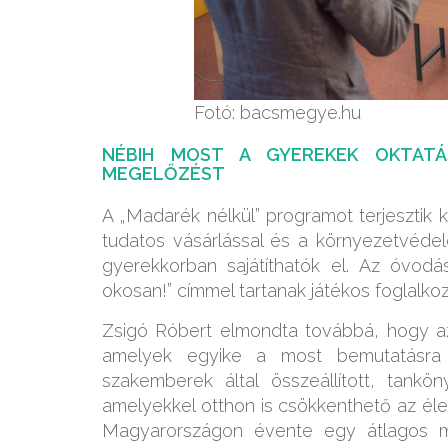
Fotó: bacsmegye.hu
NÉBIH MOST A GYEREKEK OKTATÁS
MEGELŐZÉST
A „Madarék nélkül” programot terjesztik k
tudatos vásárlással és a környezetvéd
gyerekkorban sajátíthatók el. Az óvod
okosan!” címmel tartanak játékos foglalko
Zsigó Róbert elmondta továbbá, hogy az á
amelyek egyike a most bemutatásra k
szakemberek által összeállított, tankö
amelyekkel otthon is csökkenthető az éle
Magyarországon évente egy átlagos ma