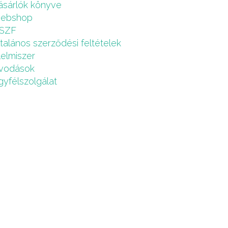
ásárlók könyve
ebshop
SZF
ltalános szerződési feltételek
lelmiszer
vodások
gyfélszolgálat