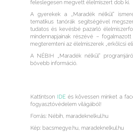
feleslegesen megvett élelmiszert dob ki.
A gyerekek a „Maradék nélkül” ismer
tematikus tanórák segítségével megszer
tudatos és kevésbé pazarló élelmiszerfo
mindennapjainak részévé – fogalmazott
megteremteni az élelmiszerek „erkölcsi eli
A NÉBIH „Maradék nélkül” programjár
bővebb információ.
Kattintson
IDE
és kövessen minket a face
fogyasztóvédelem világából!
Forrás: Nébih, maradeknelkul.hu
Kép: bacsmegye.hu, maradeknelkul.hu