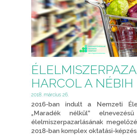
ÉLELMISZERPAZA
HARCOL A NÉBIH
2018. március 26.
2016-ban indult a Nemzeti Élel
„Maradék nélkül” elnevezés
élelmiszerpazarlásának
megelőzé
2018-ban k
omplex oktatási-képzés