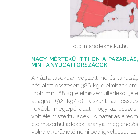
Fotó: maradeknelkul.hu
NAGY MÉRTÉKŰ ITTHON A PAZARLÁS
MINT A NYUGATI ORSZÁGOK
A háztartásokban végzett mérés tanulság
hét alatt összesen 386 kg élelmiszer ere
több mint 68 kg élelmiszerhulladékot je
átlagnál (92 kg/fő), viszont az összes
További meglepő adat, hogy az összes fe
volt élelmiszerhulladék. A pazarlás ere
élelmiszerhulladékok aránya meglehető
volna elkerülhető némi odafigyeléssel. Ez