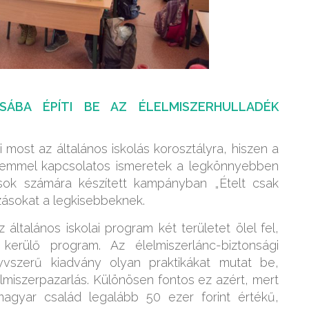
ÁBA ÉPÍTI BE AZ ÉLELMISZERHULLADÉK
i most az általános iskolás korosztályra, hiszen a
elemmel kapcsolatos ismeretek a legkönnyebben
ások számára készített kampányban „Ételt csak
zásokat a legkisebbeknek.
ltalános iskolai program két területet ölel fel,
erülő program. Az élelmiszerlánc-biztonsági
nyvszerű kiadvány olyan praktikákat mutat be,
lmiszerpazarlás. Különösen fontos ez azért, mert
gyar család legalább 50 ezer forint értékű,