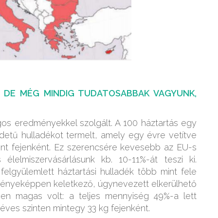
, DE MÉG MINDIG TUDATOSABBAK VAGYUNK,
os eredményekkel szolgált. A 100 háztartás egy
detű hulladékot termelt, amely egy évre vetítve
lent fejenként. Ez szerencsére kevesebb az EU-s
 élelmiszervásárlásunk kb. 10-11%-át teszi ki.
lgyülemlett háztartási hulladék több mint fele
dményeképpen keletkező, úgynevezett elkerülhető
sen magas volt: a teljes mennyiség 49%-a lett
 éves szinten mintegy 33 kg fejenként.