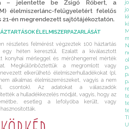
ra – jelentette be Zsigó Róbert, a
j
j
) élelmiszerlánc-felügyeletért felelős
k
s 21-én megrendezett sajtótájékoztatón.
k
 HÁZTARTÁSOK ÉLELMISZERPAZARLÁSÁT
m
n részletes felmérést végzeztek 100 háztartás
 egy héten keresztül. Ezalatt a kiválasztott
n
tt konyhai mérleggel és mérőhengerrel mérték
o
kat. Megkülönböztettük a megromlott vagy
p
evezett elkerülhető élelmiszerhulladékokat (pl.
p
nem alkalmas élelmiszerrészeket, vagyis a nem
p
 (pl. csontok). Az adatokat a válaszadók
r
tették a hulladékkezelés módját, vagyis, hogy az
t
emétbe, esetleg a lefolyóba került, vagy
t
hasznosították.
t
T
U