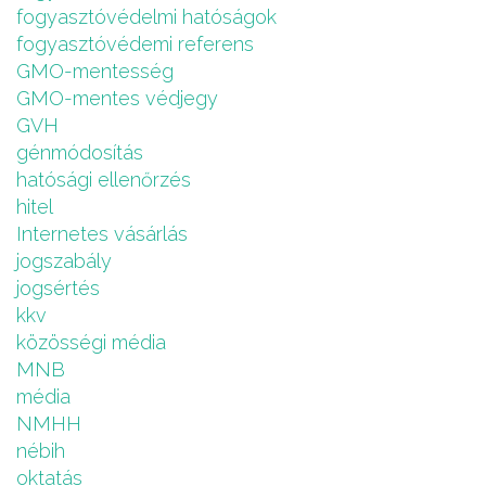
fogyasztóvédelmi hatóságok
fogyasztóvédemi referens
GMO-mentesség
GMO-mentes védjegy
GVH
génmódosítás
hatósági ellenőrzés
hitel
Internetes vásárlás
jogszabály
jogsértés
kkv
közösségi média
MNB
média
NMHH
nébih
oktatás