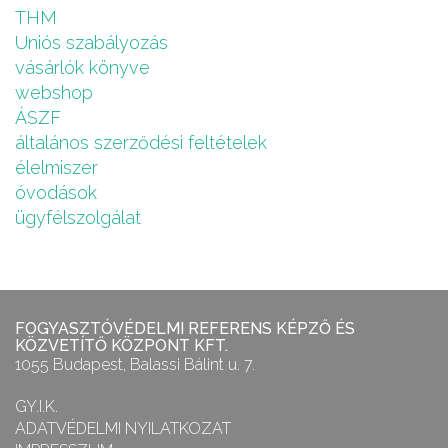
THM
Uniós szabályozás
vásárlók könyve
webshop
ÁSZF
általános szerződési feltételek
élelmiszer
óvodások
ügyfélszolgálat
FOGYASZTÓVÉDELMI REFERENS KÉPZŐ ÉS
KÖZVETÍTŐ KÖZPONT KFT.
1055 Budapest, Balassi Bálint u. 7.
GY.I.K.
ADATVÉDELMI NYILATKOZAT