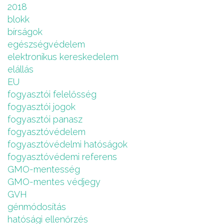
2018
blokk
bírságok
egészségvédelem
elektronikus kereskedelem
elállás
EU
fogyasztói felelősség
fogyasztói jogok
fogyasztói panasz
fogyasztóvédelem
fogyasztóvédelmi hatóságok
fogyasztóvédemi referens
GMO-mentesség
GMO-mentes védjegy
GVH
génmódosítás
hatósági ellenőrzés