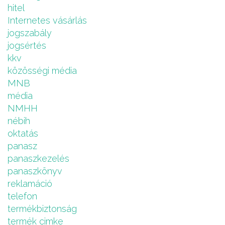
hitel
Internetes vásárlás
jogszabály
jogsértés
kkv
közösségi média
MNB
média
NMHH
nébih
oktatás
panasz
panaszkezelés
panaszkönyv
reklamáció
telefon
termékbiztonság
termék cimke