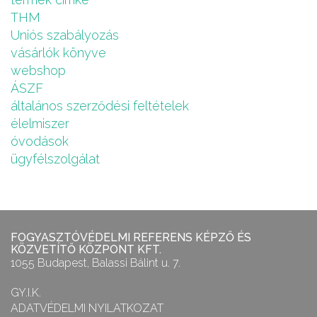
THM
Uniós szabályozás
vásárlók könyve
webshop
ÁSZF
általános szerződési feltételek
élelmiszer
óvodások
ügyfélszolgálat
FOGYASZTÓVÉDELMI REFERENS KÉPZŐ ÉS
KÖZVETÍTŐ KÖZPONT KFT.
1055 Budapest, Balassi Bálint u. 7.
GY.I.K.
ADATVÉDELMI NYILATKOZAT