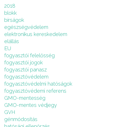
2018
blokk
bírságok
egészségvédelem
elektronikus kereskedelem
elállás
EU
fogyasztói felelősség
fogyasztói jogok
fogyasztói panasz
fogyasztóvédelem
fogyasztóvédelmi hatóságok
fogyasztóvédemi referens
GMO-mentesség
GMO-mentes védjegy
GVH
génmódosítás
hatósági ellenőrzés