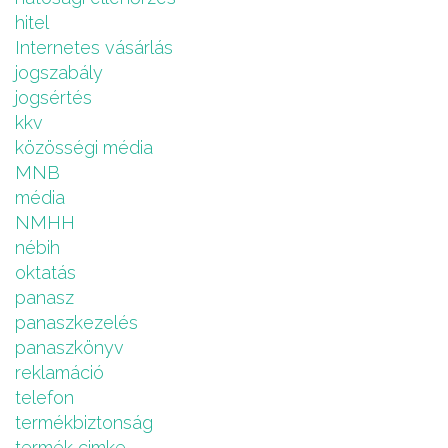
hitel
Internetes vásárlás
jogszabály
jogsértés
kkv
közösségi média
MNB
média
NMHH
nébih
oktatás
panasz
panaszkezelés
panaszkönyv
reklamáció
telefon
termékbiztonság
termék cimke