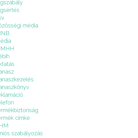
ogszabály
ogsértés
kv
özösségi média
MNB
édia
NMHH
ébih
ktatás
anasz
anaszkezelés
anaszkönyv
eklamáció
elefon
ermékbiztonság
ermék cimke
HM
niós szabályozás