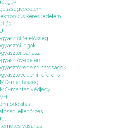
írságok
gészségvédelem
lektronikus kereskedelem
lállás
U
ogyasztói felelősség
ogyasztói jogok
ogyasztói panasz
ogyasztóvédelem
ogyasztóvédelmi hatóságok
ogyasztóvédemi referens
MO-mentesség
MO-mentes védjegy
VH
énmódosítás
atósági ellenőrzés
tel
nternetes vásárlás