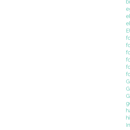
b
e
e
e
E
f
f
f
f
f
f
G
G
G
g
h
hi
I