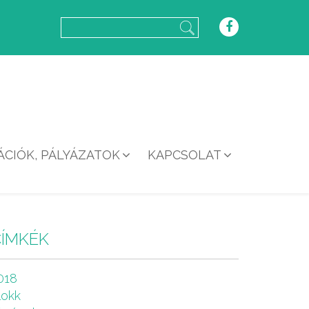
CIÓK, PÁLYÁZATOK
KAPCSOLAT
CÍMKÉK
018
lokk