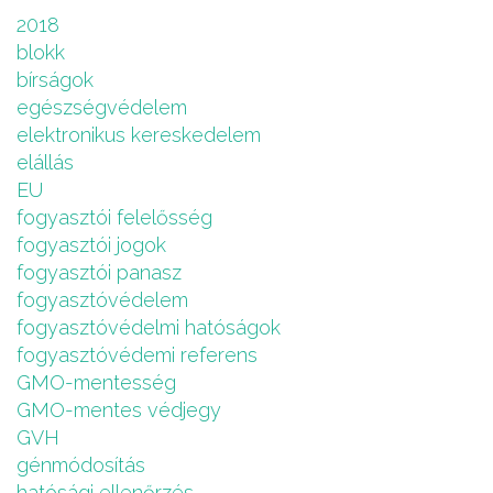
2018
blokk
bírságok
egészségvédelem
elektronikus kereskedelem
elállás
EU
fogyasztói felelősség
fogyasztói jogok
fogyasztói panasz
fogyasztóvédelem
fogyasztóvédelmi hatóságok
fogyasztóvédemi referens
GMO-mentesség
GMO-mentes védjegy
GVH
génmódosítás
hatósági ellenőrzés