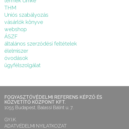
termék cimke
THM
Uniós szabályozás
vásárlók könyve
webshop
ÁSZF
általános szerződési feltételek
élelmiszer
óvodások
ügyfélszolgálat
FOGYASZTÓVÉDELMI REFERENS KÉPZŐ ÉS
KÖZVETÍTŐ KÖZPONT KFT.
1055 Budapest, Balassi Bálint u. 7.
GY.I.K.
ADATVÉDELMI NYILATKOZAT