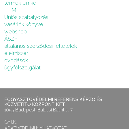
termék cimke
THM
Uniós szabályozás
vásárlók könyve
webshop
ÁSZF
általános szerződési feltételek
élelmiszer
óvodások
ügyfélszolgálat
FOGYASZTÓVÉDELMI REFERENS KÉPZŐ ÉS
KÖZVETÍTŐ KÖZPONT KFT.
1055 Budapest, Balassi Bálint u. 7.
GY.I.K.
ADATVÉDELMI NYILATKOZAT