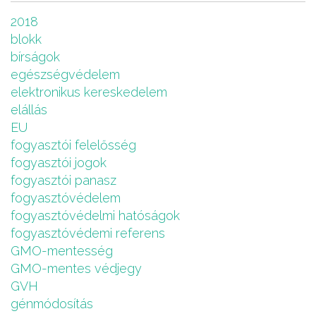
2018
blokk
bírságok
egészségvédelem
elektronikus kereskedelem
elállás
EU
fogyasztói felelősség
fogyasztói jogok
fogyasztói panasz
fogyasztóvédelem
fogyasztóvédelmi hatóságok
fogyasztóvédemi referens
GMO-mentesség
GMO-mentes védjegy
GVH
génmódosítás