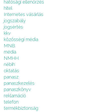
hatósági ellenőrzés
hitel
Internetes vásárlás
jogszabály
jogsértés
kkv
közösségi média
MNB
média
NMHH
nébih
oktatás
panasz
panaszkezelés
panaszkönyv
reklamáció
telefon
termékbiztonság