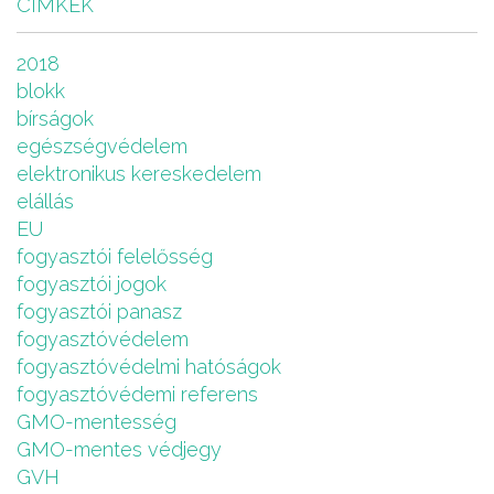
CÍMKÉK
2018
blokk
bírságok
egészségvédelem
elektronikus kereskedelem
elállás
EU
fogyasztói felelősség
fogyasztói jogok
fogyasztói panasz
fogyasztóvédelem
fogyasztóvédelmi hatóságok
fogyasztóvédemi referens
GMO-mentesség
GMO-mentes védjegy
GVH