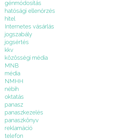
génmódosítás
hatósági ellenőrzés
hitel
Internetes vásárlás
jogszabály
jogsértés
kkv
közösségi média
MNB
média
NMHH
nébih
oktatás
panasz
panaszkezelés
panaszkönyv
reklamáció
telefon