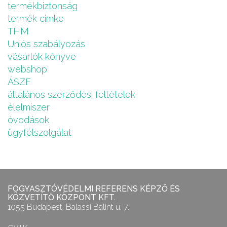
termékbiztonság
termék cimke
THM
Uniós szabályozás
vásárlók könyve
webshop
ÁSZF
általános szerződési feltételek
élelmiszer
óvodások
ügyfélszolgálat
FOGYASZTÓVÉDELMI REFERENS KÉPZŐ ÉS
KÖZVETÍTŐ KÖZPONT KFT.
1055 Budapest, Balassi Bálint u. 7.