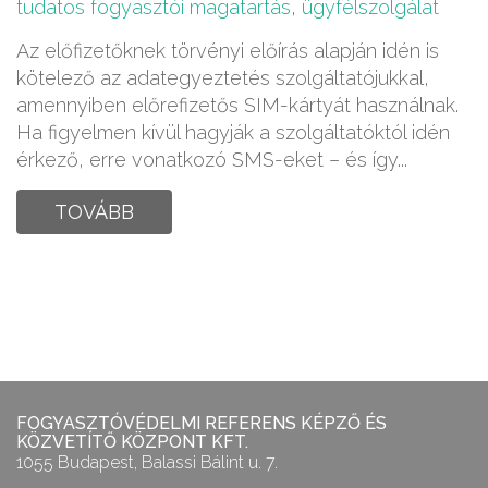
tudatos fogyasztói magatartás
,
ügyfélszolgálat
Az előfizetőknek törvényi előírás alapján idén is
kötelező az adategyeztetés szolgáltatójukkal,
amennyiben előrefizetős SIM-kártyát használnak.
Ha figyelmen kívül hagyják a szolgáltatóktól idén
érkező, erre vonatkozó SMS-eket – és így...
TOVÁBB
FOGYASZTÓVÉDELMI REFERENS KÉPZŐ ÉS
KÖZVETÍTŐ KÖZPONT KFT.
1055 Budapest, Balassi Bálint u. 7.