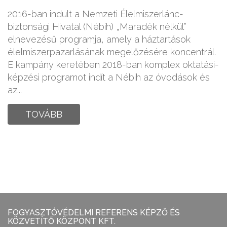
2016-ban indult a Nemzeti Élelmiszerlánc-
biztonsági Hivatal (Nébih) „Maradék nélkül”
elnevezésű programja, amely a háztartások
élelmiszerpazarlásának megelőzésére koncentrál.
E kampány keretében 2018-ban komplex oktatási-
képzési programot indít a Nébih az óvodások és
az...
TOVÁBB
FOGYASZTÓVÉDELMI REFERENS KÉPZŐ ÉS
KÖZVETÍTŐ KÖZPONT KFT.