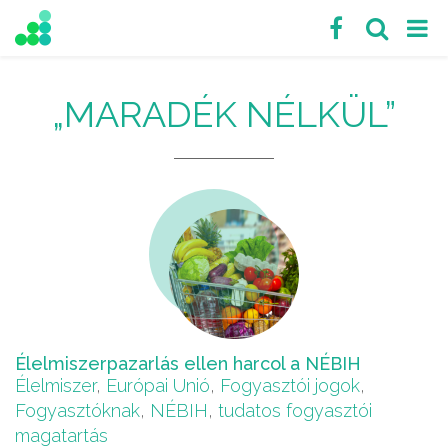
„MARADÉK NÉLKÜL”
Élelmiszerpazarlás ellen harcol a NÉBIH
Élelmiszer
,
Európai Unió
,
Fogyasztói jogok
,
Fogyasztóknak
,
NÉBIH
,
tudatos fogyasztói
magatartás