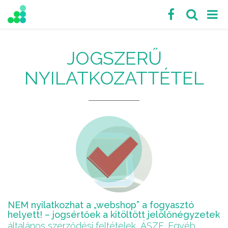
JOGSZERŰ
NYILATKOZATTÉTEL
NEM nyilatkozhat a „webshop” a fogyasztó
helyett! – jogsértőek a kitöltött jelölőnégyzetek
általános szerződési feltételek
,
ÁSZF
,
Egyéb
,