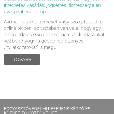
Internetes vásárlás
,
jogsértés
,
tisztességtelen
gyakorlat
,
webshop
Aki már vásárolt terméket vagy szolgáltatást az
online térben, az tisztában van vele, hogy egy
megrendelés elküldésekor nem csak adatainkat
kell bepötyögni a gépbe, de bizonyos
„nyilatkozatokat” is meg...
TOVÁBB
FOGYASZTÓVÉDELMI REFERENS KÉPZŐ ÉS
KÖZVETÍTŐ KÖZPONT KFT.