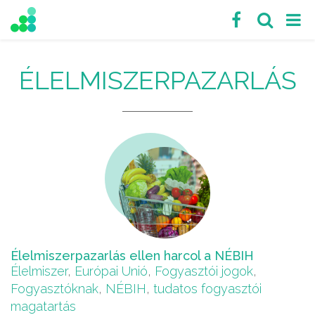
ÉLELMISZERPAZARLÁS
Élelmiszerpazarlás ellen harcol a NÉBIH
Élelmiszer
,
Európai Unió
,
Fogyasztói jogok
,
Fogyasztóknak
,
NÉBIH
,
tudatos fogyasztói
magatartás