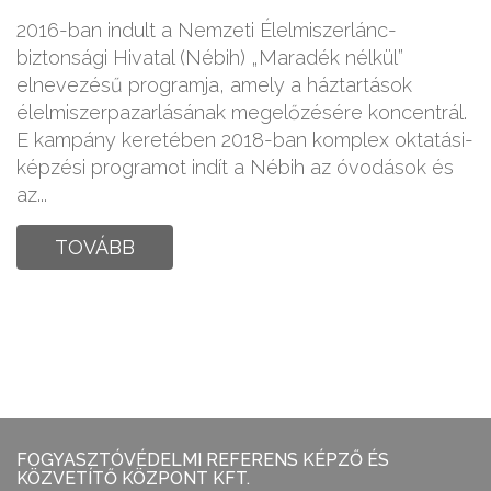
2016-ban indult a Nemzeti Élelmiszerlánc-
biztonsági Hivatal (Nébih) „Maradék nélkül”
elnevezésű programja, amely a háztartások
élelmiszerpazarlásának megelőzésére koncentrál.
E kampány keretében 2018-ban komplex oktatási-
képzési programot indít a Nébih az óvodások és
az...
TOVÁBB
FOGYASZTÓVÉDELMI REFERENS KÉPZŐ ÉS
KÖZVETÍTŐ KÖZPONT KFT.