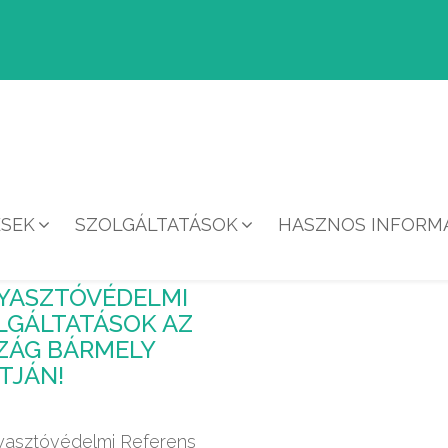
ÉSEK
SZOLGÁLTATÁSOK
HASZNOS INFORMÁ
YASZTÓVÉDELMI
LGÁLTATÁSOK AZ
ZÁG BÁRMELY
TJÁN!
b
yasztóvédelmi Referens