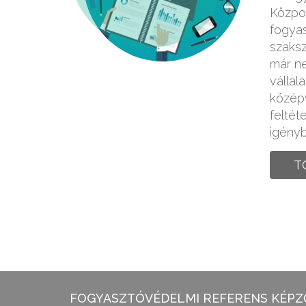
Közpon
fogya
szaksz
már ne
vállal
középv
feltét
igényb
T
FOGYASZTÓVÉDELMI REFERENS KÉPZŐ