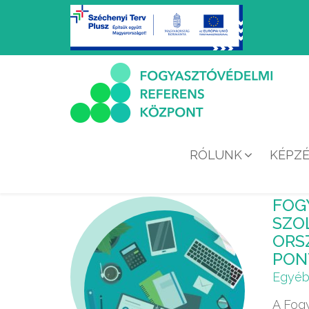
RÓLUNK
KÉPZ
FOG
SZO
ORS
PON
Egyé
A Fog