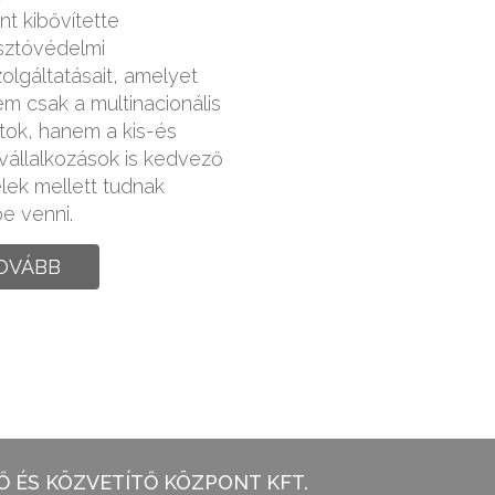
t kibővítette
sztóvédelmi
olgáltatásait, amelyet
m csak a multinacionális
atok, hanem a kis-és
állalkozások is kedvező
elek mellett tudnak
e venni.
OVÁBB
 ÉS KÖZVETÍTŐ KÖZPONT KFT.