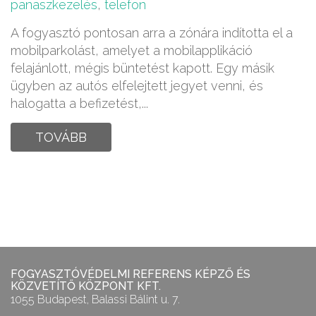
panaszkezelés
,
telefon
A fogyasztó pontosan arra a zónára indította el a
mobilparkolást, amelyet a mobilapplikáció
felajánlott, mégis büntetést kapott. Egy másik
ügyben az autós elfelejtett jegyet venni, és
halogatta a befizetést,...
TOVÁBB
FOGYASZTÓVÉDELMI REFERENS KÉPZŐ ÉS
KÖZVETÍTŐ KÖZPONT KFT.
1055 Budapest, Balassi Bálint u. 7.