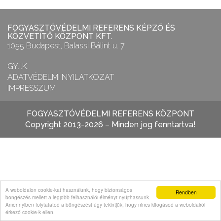
FOGYASZTÓVÉDELMI REFERENS KÉPZŐ ÉS
KÖZVETÍTŐ KÖZPONT KFT.
1055 Budapest, Balassi Bálint u. 7.
GY.I.K.
ADATVÉDELMI NYILATKOZAT
IMPRESSZUM
FOGYASZTÓVÉDELMI REFERENS KÖZPONT
Copyright 2013-2026 – Minden jog fenntartva!
A weboldalon cookie-kat használunk, hogy biztonságos
Rendben
böngészés mellett a legjobb felhasználói élményt nyújthassunk.
Amennyiben folytatatod a böngészést úgy tekintjük, hogy nincs kifogásod a weboldalról
érkező cookie-k ellen.