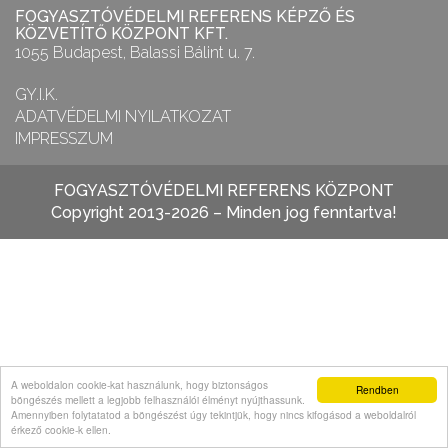
FOGYASZTÓVÉDELMI REFERENS KÉPZŐ ÉS
KÖZVETÍTŐ KÖZPONT KFT.
1055 Budapest, Balassi Bálint u. 7.
GY.I.K.
ADATVÉDELMI NYILATKOZAT
IMPRESSZUM
FOGYASZTÓVÉDELMI REFERENS KÖZPONT
Copyright 2013-2026 – Minden jog fenntartva!
A weboldalon cookie-kat használunk, hogy biztonságos
Rendben
böngészés mellett a legjobb felhasználói élményt nyújthassunk.
Amennyiben folytatatod a böngészést úgy tekintjük, hogy nincs kifogásod a weboldalról
érkező cookie-k ellen.