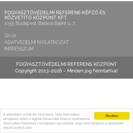
FOGYASZTÓVÉDELMI REFERENS KÉPZŐ ÉS
KÖZVETÍTŐ KÖZPONT KFT.
1055 Budapest, Balassi Bálint u. 7.
GY.I.K.
ADATVÉDELMI NYILATKOZAT
IMPRESSZUM
FOGYASZTÓVÉDELMI REFERENS KÖZPONT
Copyright 2013-2026 – Minden jog fenntartva!
A weboldalon cookie-kat használunk, hogy biztonságos
Rendben
böngészés mellett a legjobb felhasználói élményt nyújthassunk.
Amennyiben folytatatod a böngészést úgy tekintjük, hogy nincs kifogásod a weboldalról
érkező cookie-k ellen.