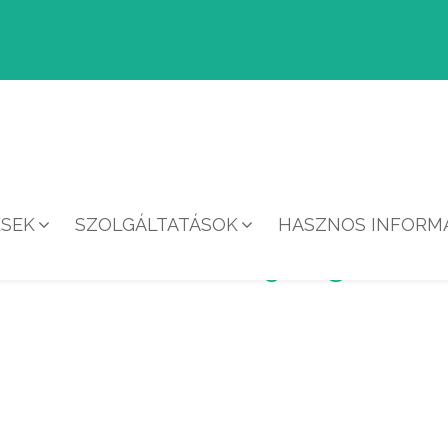
ÉSEK
SZOLGÁLTATÁSOK
HASZNOS INFORMÁ
P IMAGE 2019-03-18 AT 