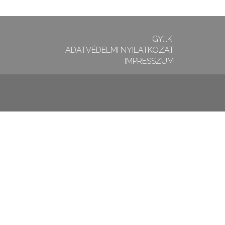
GY.I.K.
ADATVÉDELMI NYILATKOZAT
IMPRESSZUM