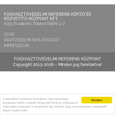
FOGYASZTÓVÉDELMI REFERENS KÉPZŐ ÉS
KÖZVETÍTŐ KÖZPONT KFT.
1055 Budapest, Balassi Bálint u. 7.
GY.I.K.
ADATVÉDELMI NYILATKOZAT
IMPRESSZUM
FOGYASZTÓVÉDELMI REFERENS KÖZPONT
Copyright 2013-2026 – Minden jog fenntartva!
A weboldalon cookie-kat használunk, hogy biztonságos
Rendben
böngészés mellett a legjobb felhasználói élményt nyújthassunk.
Amennyiben folytatatod a böngészést úgy tekintjük, hogy nincs kifogásod a weboldalról
érkező cookie-k ellen.