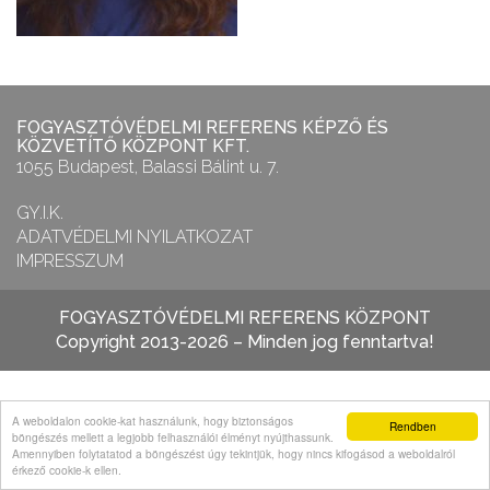
FOGYASZTÓVÉDELMI REFERENS KÉPZŐ ÉS
KÖZVETÍTŐ KÖZPONT KFT.
1055 Budapest, Balassi Bálint u. 7.
GY.I.K.
ADATVÉDELMI NYILATKOZAT
IMPRESSZUM
FOGYASZTÓVÉDELMI REFERENS KÖZPONT
Copyright 2013-2026 – Minden jog fenntartva!
A weboldalon cookie-kat használunk, hogy biztonságos
Rendben
böngészés mellett a legjobb felhasználói élményt nyújthassunk.
Amennyiben folytatatod a böngészést úgy tekintjük, hogy nincs kifogásod a weboldalról
érkező cookie-k ellen.