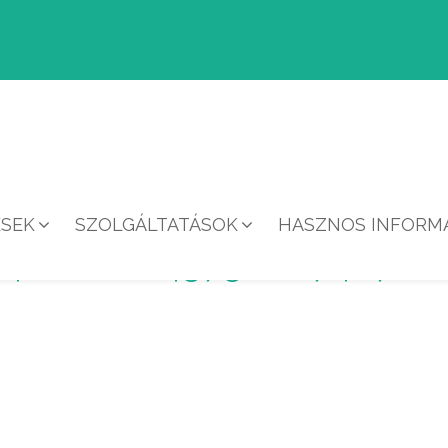
ÉSEK
SZOLGÁLTATÁSOK
HASZNOS INFORMÁ
442826604575_86748721