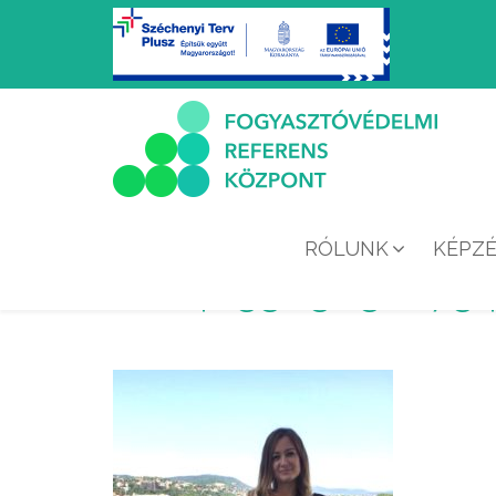
RÓLUNK
KÉPZ
40330303_273