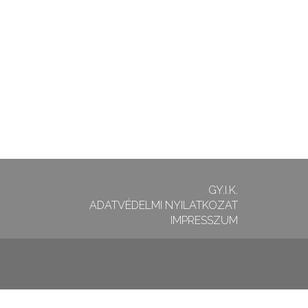
GY.I.K.
ADATVÉDELMI NYILATKOZAT
IMPRESSZUM