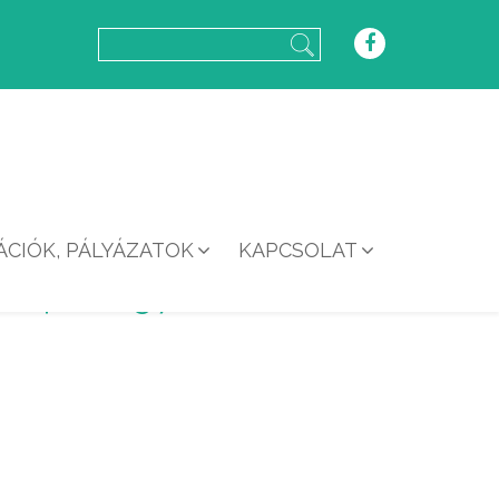
CIÓK, PÁLYÁZATOK
KAPCSOLAT
01468897280_N