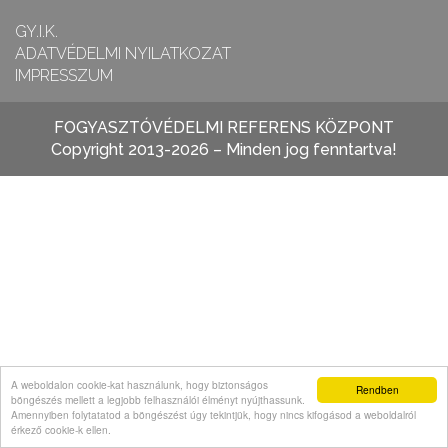
GY.I.K.
ADATVÉDELMI NYILATKOZAT
IMPRESSZUM
FOGYASZTÓVÉDELMI REFERENS KÖZPONT
Copyright 2013-2026 – Minden jog fenntartva!
A weboldalon cookie-kat használunk, hogy biztonságos
Rendben
böngészés mellett a legjobb felhasználói élményt nyújthassunk.
Amennyiben folytatatod a böngészést úgy tekintjük, hogy nincs kifogásod a weboldalról
érkező cookie-k ellen.