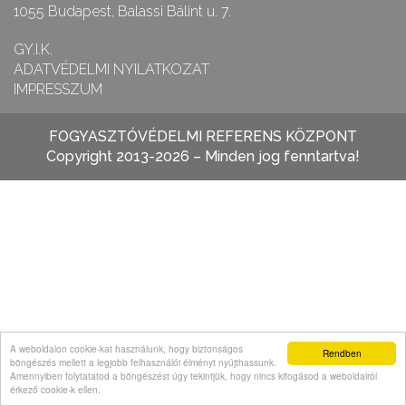
1055 Budapest, Balassi Bálint u. 7.
GY.I.K.
ADATVÉDELMI NYILATKOZAT
IMPRESSZUM
FOGYASZTÓVÉDELMI REFERENS KÖZPONT
Copyright 2013-2026 – Minden jog fenntartva!
A weboldalon cookie-kat használunk, hogy biztonságos
Rendben
böngészés mellett a legjobb felhasználói élményt nyújthassunk.
Amennyiben folytatatod a böngészést úgy tekintjük, hogy nincs kifogásod a weboldalról
érkező cookie-k ellen.