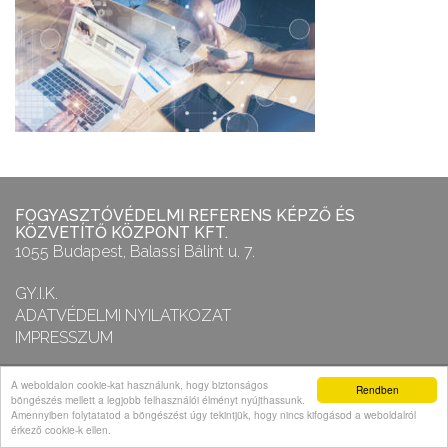
FOGYASZTÓVÉDELMI REFERENS KÉPZŐ ÉS
KÖZVETÍTŐ KÖZPONT KFT.
1055 Budapest, Balassi Bálint u. 7.
GY.I.K.
ADATVÉDELMI NYILATKOZAT
IMPRESSZUM
A weboldalon cookie-kat használunk, hogy biztonságos
FOGYASZTÓVÉDELMI REFERENS KÖZPONT
Rendben
böngészés mellett a legjobb felhasználói élményt nyújthassunk.
Copyright 2013-2026 – Minden jog fenntartva!
Amennyiben folytatatod a böngészést úgy tekintjük, hogy nincs kifogásod a weboldalról
érkező cookie-k ellen.