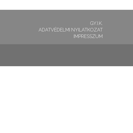
GY.I.K.
ADATVÉDELMI NYILATKOZAT
IMPRESSZUM