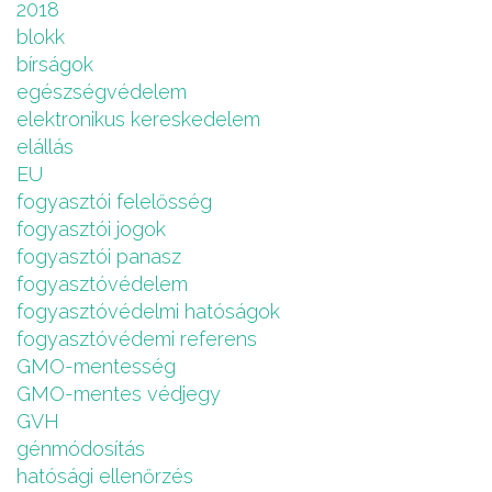
2018
blokk
bírságok
egészségvédelem
elektronikus kereskedelem
elállás
EU
fogyasztói felelősség
fogyasztói jogok
fogyasztói panasz
fogyasztóvédelem
fogyasztóvédelmi hatóságok
fogyasztóvédemi referens
GMO-mentesség
GMO-mentes védjegy
GVH
génmódosítás
hatósági ellenőrzés