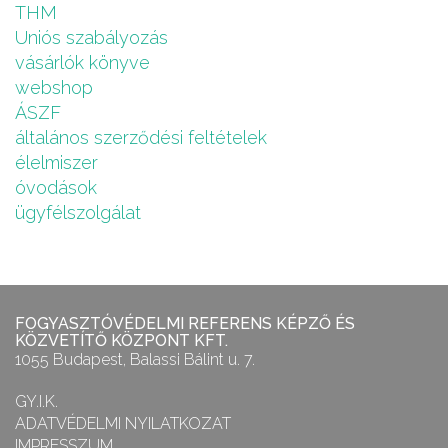
THM
Uniós szabályozás
vásárlók könyve
webshop
ÁSZF
általános szerződési feltételek
élelmiszer
óvodások
ügyfélszolgálat
FOGYASZTÓVÉDELMI REFERENS KÉPZŐ ÉS
KÖZVETÍTŐ KÖZPONT KFT.
1055 Budapest, Balassi Bálint u. 7.
GY.I.K.
ADATVÉDELMI NYILATKOZAT
IMPRESSZUM