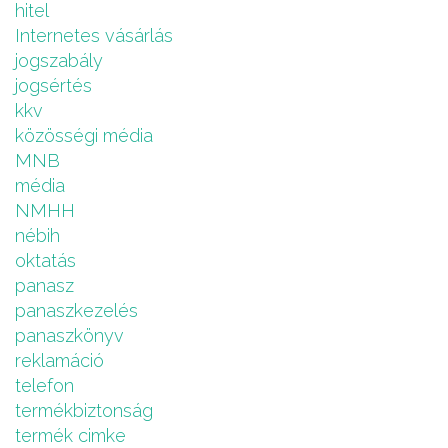
hitel
Internetes vásárlás
jogszabály
jogsértés
kkv
közösségi média
MNB
média
NMHH
nébih
oktatás
panasz
panaszkezelés
panaszkönyv
reklamáció
telefon
termékbiztonság
termék cimke